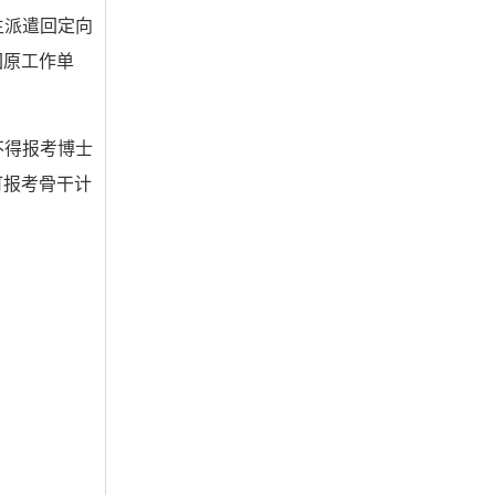
生派遣回定向
回原工作单
不得报考博士
可报考骨干计