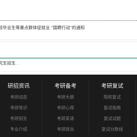
校毕业生等重点群体促就业 “国聘行动”的通知
教育部办公厅关于下达2021年少数民族高层次骨干人才研究生招生计划的通知
研招资讯
考研备考
考研复试
考研动态
考研大纲
院校复试
考研常识
考研心得
复试指南
考研招生
考研英语
复试试题
专业介绍
考研政治
复试分数线