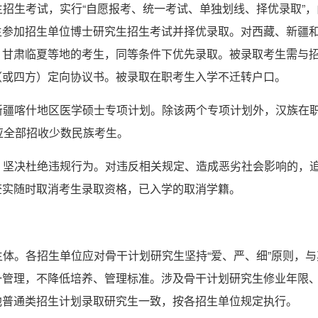
生招生考试，实行“自愿报考、统一考试、单独划线、择优录取”
生参加招生单位博士研究生招生考试并择优录取。对西藏、新疆
、甘肃临夏等地的考生，同等条件下优先录取。被录取考生需与
（或四方）定向协议书。被录取在职考生入学不迁转户口。
向新疆喀什地区医学硕士专项计划。除该两个专项计划外，汉族在
应全部招收少数民族考生。
准，坚决杜绝违规行为。对违反相关规定、造成恶劣社会影响的，
查实随时取消考生录取资格，已入学的取消学籍。
主体。各招生单位应对骨干计划研究生坚持“爱、严、细”原则，
一管理，不降低培养、管理标准。涉及骨干计划研究生修业年限
他普通类招生计划录取研究生一致，按各招生单位规定执行。