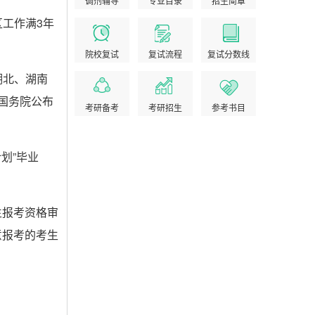
调剂辅导
专业目录
招生简章
区工作满3年
院校复试
复试流程
复试分数线
湖北、湖南
国务院公布
考研备考
考研招生
参考书目
划”毕业
生报考资格审
意报考的考生