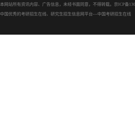
本网站所有资讯内容、广告信息，未经书面同意，不得转载。
京ICP备130
中国优秀的
考研招生在线
、
研究生招生信息网
平台---
中国考研招生在线