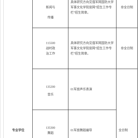
具体研究方向见强军网国防大学
新闻与
军事文化学院官网“招生工作专
非全日制
栏”招生简章。
传播
115500
具体研究方向见强军网国防大学
战时政
军事文化学院官网“招生工作专
非全日制
治工作
栏”招生简章。
135200
01
军旅声乐表演
音乐
135300
专业学位
01
军旅舞蹈编导
全日制
舞蹈