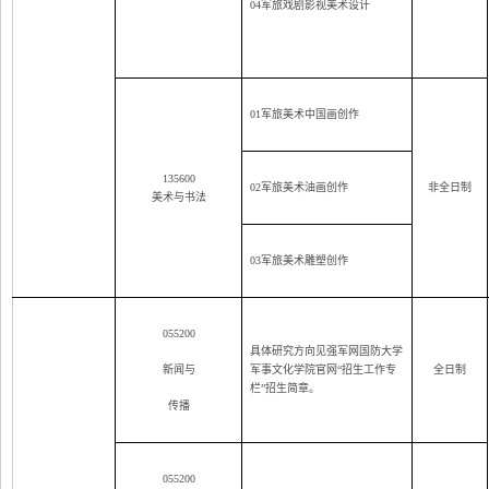
04
军旅戏剧影视美术设计
01
军旅美术中国画创作
135600
02
军旅美术油画创作
非全日制
美术与书法
03
军旅美术雕塑创作
055200
具体研究方向见强军网国防大学
新闻与
军事文化学院官网“招生工作专
全日制
栏”招生简章。
传播
055200