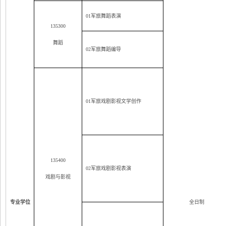
01
军旅舞蹈表演
135300
舞蹈
02
军旅舞蹈编导
01
军旅戏剧影视文学创作
135400
02
军旅戏剧影视表演
戏剧与影视
专业学位
全日制