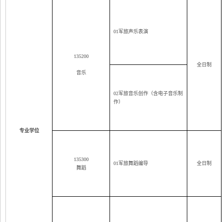
01
军旅声乐表演
135200
全日制
音乐
02
军旅音乐创作（含电子音乐制
作）
专业学位
135300
01
军旅舞蹈编导
全日制
舞蹈