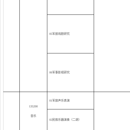
05
军旅戏剧研究
06
军事影视研究
01
军旅声乐表演
135200
音乐
02
民族乐器演奏（二胡）