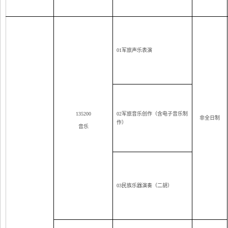
01
军旅声乐表演
135200
02
军旅音乐创作（含电子音乐制
非全日制
作）
音乐
03
民族乐器演奏（二胡）