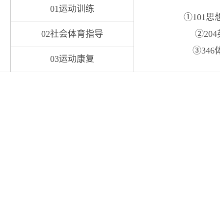
01运动训练
①101
02社会体育指导
②204
③34
03运动康复