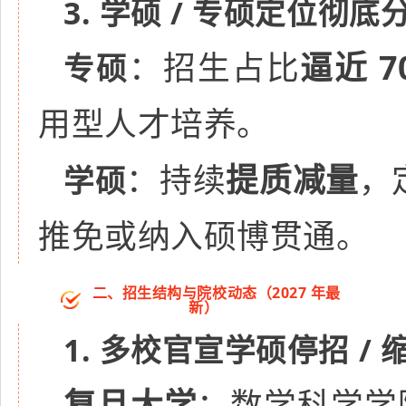
3. 学硕 / 专硕定位彻底
：招生占比
逼近 7
专硕
用型人才培养。
：持续
提质减量
，
学硕
推免或纳入硕博贯通。
二、招生结构与院校动态（2027 年最
新）
1. 多校官宣学硕停招 / 
复旦大学
：数学科学学院