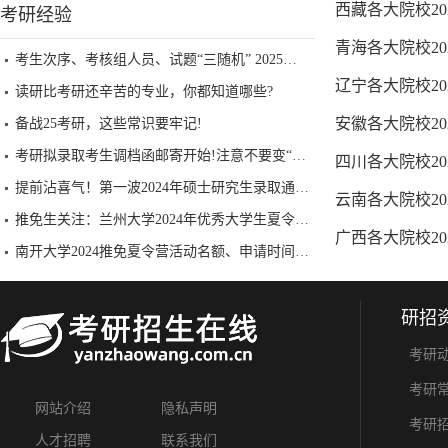
西藏各大院校2
考研经验
青海各大院校2
考生次序、考核组人员、试题“三随机” 2025考研复试还有哪些新特点？
辽宁各大院校2
读研比考研还辛苦的专业，你都知道哪些?
安徽各大院校2
备战25考研，这些常识要牢记!
考研拟录取考生调档函邮寄开始!注意不要变“死档”!!
四川各大院校2
提前沾喜气！第一波2024年硕士研究生录取通知书已到手！
云南各大院校2
推免生关注：兰州大学2024年优秀大学生夏令营招生公告重磅发布！
广西各大院校2
南开大学2024推免夏令营活动名额、申请时间一览表已公布
研招
考研
考研
网站介绍
隐私声明
考研
人才招聘
联系我们