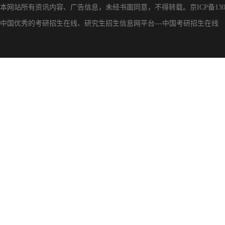
本网站所有资讯内容、广告信息，未经书面同意，不得转载。
京ICP备130
中国优秀的
考研招生在线
、
研究生招生信息网
平台---
中国考研招生在线