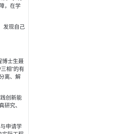
障，在学
，发现自己
程博士生聂
三相”的有
分离、解
实践创新能
真研究、
文与申请学
决实际工程