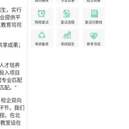
调剂辅导
专业目录
招生简章
招生，实行
企业提供平
院校复试
复试流程
复试分数线
生教育司司
共享成果；
考研备考
考研招生
参考书目
科人才培养
投入项目
据专业匹配
匹配。”
，校企双向
养环节，我们
教授。在北
‘教室设在