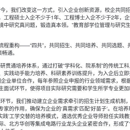
如今，我们改变这一方式，引入企业创新资源，校企共同
，工程硕士入企不少于1年、工程博士入企不少于2年，
境中研究真问题，锻造真本领。”教育部学位管理与研究
流程重构——“四共”，共同招生、共同培养、共同选题、
策畅通。
了本研贯通培养体系，通过打破“学科化、院系制”的传统工
、实践动手能力培养、科研素养训练提升，为入企后立即
集团企业单位合作，每年参照企业申报的行业领域需求，根
生面试环节，使得项目实际研究需要和学生所学专业更加
生环节，我们推动建立企业需求牵引的招生计划生成机制
家的作用，确保为企业的‘真需求’匹配‘好苗子’。在培
实践’工学交替的培养模式，遴选优秀企业导师担任实践
际、北方华创等集成电路行业龙头企业紧密合作，形成了