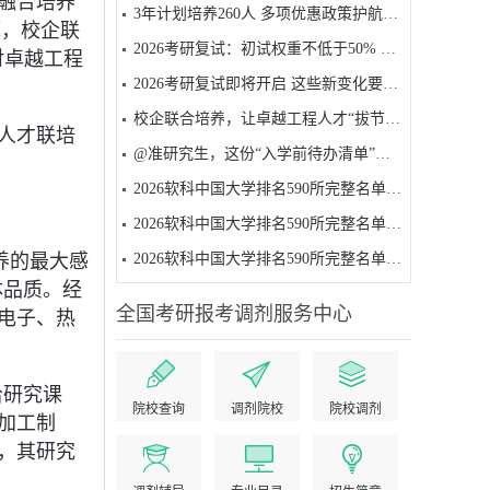
融合培养
3年计划培养260人 多项优惠政策护航——贵州启动工程硕博士培养改革试点
底，校企联
2026考研复试：初试权重不低于50% 面试为必要环节
对卓越工程
2026考研复试即将开启 这些新变化要注意
校企联合培养，让卓越工程人才“拔节生长”
人才联培
@准研究生，这份“入学前待办清单”请收好
2026软科中国大学排名590所完整名单（501-590名）
2026软科中国大学排名590所完整名单（401-500名）
养的最大感
2026软科中国大学排名590所完整名单（301-400名）
体品质。经
电子、热
全国考研报考调剂服务中心
给研究课
院校查询
调剂院校
院校调剂
加工制
，其研究