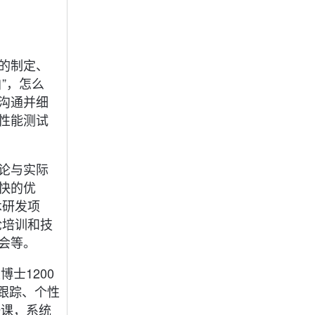
的制定、
”，怎么
沟通并细
性能测试
论与实际
快的优
术研发项
论培训和技
会等。
士1200
期跟踪、个性
一课，系统