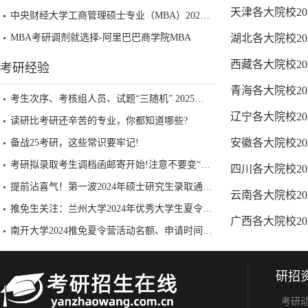
天津各大院校2
中央财经大学工商管理硕士专业（MBA）2025年调剂批考生复试安排及录取原则
MBA考研调剂就选择-阿里巴巴商学院MBA
湖北各大院校2
西藏各大院校2
考研经验
青海各大院校2
考生次序、考核组人员、试题“三随机” 2025考研复试还有哪些新特点？
辽宁各大院校2
读研比考研还辛苦的专业，你都知道哪些?
安徽各大院校2
备战25考研，这些常识要牢记!
考研拟录取考生调档函邮寄开始!注意不要变“死档”!!
四川各大院校2
提前沾喜气！第一波2024年硕士研究生录取通知书已到手！
云南各大院校2
推免生关注：兰州大学2024年优秀大学生夏令营招生公告重磅发布！
广西各大院校2
南开大学2024推免夏令营活动名额、申请时间一览表已公布
研招
考研