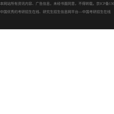
本网站所有资讯内容、广告信息，未经书面同意，不得转载。
京ICP备130
中国优秀的
考研招生在线
、
研究生招生信息网
平台---
中国考研招生在线