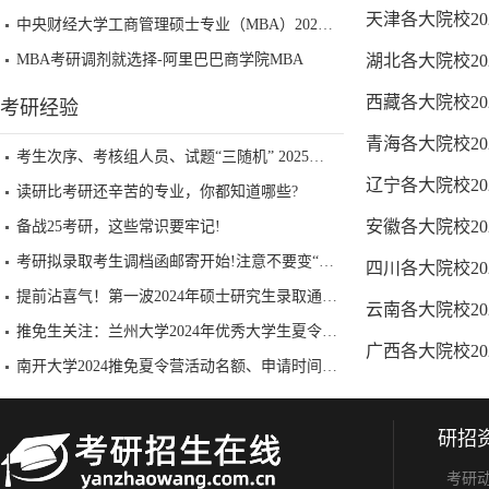
天津各大院校2
中央财经大学工商管理硕士专业（MBA）2025年调剂批考生复试安排及录取原则
MBA考研调剂就选择-阿里巴巴商学院MBA
湖北各大院校2
西藏各大院校2
考研经验
青海各大院校2
考生次序、考核组人员、试题“三随机” 2025考研复试还有哪些新特点？
辽宁各大院校2
读研比考研还辛苦的专业，你都知道哪些?
安徽各大院校2
备战25考研，这些常识要牢记!
考研拟录取考生调档函邮寄开始!注意不要变“死档”!!
四川各大院校2
提前沾喜气！第一波2024年硕士研究生录取通知书已到手！
云南各大院校2
推免生关注：兰州大学2024年优秀大学生夏令营招生公告重磅发布！
广西各大院校2
南开大学2024推免夏令营活动名额、申请时间一览表已公布
研招
考研