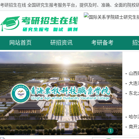
考研招生在线 全国研究生报考服务平台，提供及时、准确、全面的院校研
网站首页
研招资讯
考研备考
招
山西
大连
东北
哈尔
南开
1
2