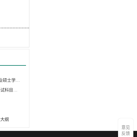
天津商业大学与法国 Excelia 商学院合作举办可持续金融专业硕士学位（自主招...
天津科技大学食品科学与工程学院2026年硕士研究生考试复试科目考试大纲
纲
考大纲
意见
反馈