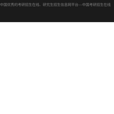
中国优秀的
考研招生在线
、
研究生招生信息网
平台---
中国考研招生在线