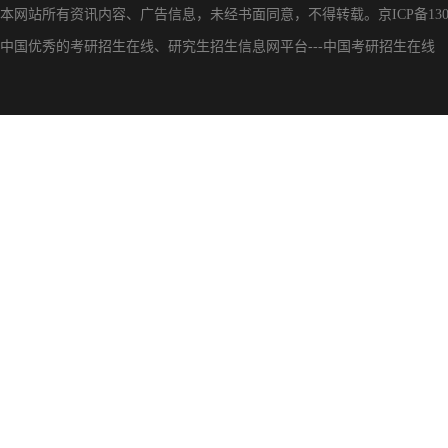
本网站所有资讯内容、广告信息，未经书面同意，不得转载。
京ICP备130
中国优秀的
考研招生在线
、
研究生招生信息网
平台---
中国考研招生在线