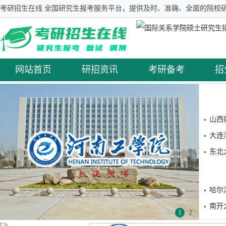
考研招生在线 全国研究生报考服务平台，提供及时、准确、全面的院校研
网站首页
研招资讯
考研备考
招
山西
大连
东北
哈尔
南开
1
2