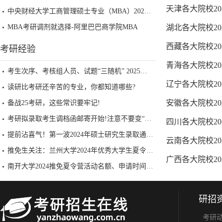
天津各大院校2
中央财经大学工商管理硕士专业（MBA）2025年调剂批考生复试安排及录取原则
MBA考研调剂就选择-阿里巴巴商学院MBA
湖北各大院校2
西藏各大院校2
考研经验
青海各大院校2
考生次序、考核组人员、试题“三随机” 2025考研复试还有哪些新特点？
辽宁各大院校2
读研比考研还辛苦的专业，你都知道哪些?
安徽各大院校2
备战25考研，这些常识要牢记!
考研拟录取考生调档函邮寄开始!注意不要变“死档”!!
四川各大院校2
提前沾喜气！第一波2024年硕士研究生录取通知书已到手！
云南各大院校2
推免生关注：兰州大学2024年优秀大学生夏令营招生公告重磅发布！
广西各大院校2
南开大学2024推免夏令营活动名额、申请时间一览表已公布
研招
考研