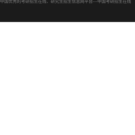
中国优秀的
考研招生在线
、
研究生招生信息网
平台---
中国考研招生在线