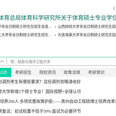
1
体育总局体育科学研究所关于体育硕士专业学
生招生跨专业考生报考条件调整的公告
山西大学非全日制硕士研究生招生信息（2027级）
大连理工大学非全日制硕士研究生招生信息（2027级）
动态
考研招生
院校资讯
政策法规
考研常识
6年对调剂考生有哪些要求？这份调剂攻略请收好
恩大学新增2个硕士专业！国际视野+全球认可
划培养260人 多项优惠政策护航——贵州启动工程硕博士培养改革
通大学硕士研究生招生简章
重庆交通大学博士研究生招生专业
象科学研究院硕士研究生招生简章
考研复试：初试权重不低于50% 面试为必要环节