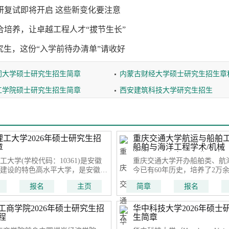
国地质大学（武汉）招收攻读硕士学位研究生章程
国家纳米科学中心硕士研究生招生
考研复试即将开启 这些新变化要注意
化工大学硕士研究生招生简章
山东工商学院硕士研究生招生简章
合培养，让卓越工程人才“拔节生长”
油大学硕博研究生招生简章
温州大学硕士研究生招生专业目录
究生，这份“入学前待办清单”请收好
族师范学院招生简章
喀什大学硕士研究生招生简章
同大学硕士研究生招生简章
内蒙古财经大学硕士研究生招生章
工学院硕士研究生招生简章
西安建筑科技大学研究生招生
理工大学2026年硕士研究生招
重庆交通大学航运与船舶
章
船舶与海洋工程学术/机械
海洋工程方向）专业硕士
工大学(学校代码：10361)是安徽
重庆交通大学开办船舶类、航
建设的特色高水平大学，是安徽省
今已有60年历史，培养了2万
人民共和国应急管理部共建高校，
毕业生，遍及我国各大船舶设
报名
主页
简章
报名
中西部高校基础能力建设工程支持
河海洋航运企事业单位。经过
校，是教育部“卓越工程师教育培
展，航运与船舶工程学院已成
”实施高校。学校淮南校区占地约
地区一流的航海和船舶高等教
工商学院2026年硕士研究生招
华中科技大学2026年硕士
0亩，合肥校区占地340亩。
院是中国造船工程学会、中国
程
生简章
事单位，是重庆市造船工程学