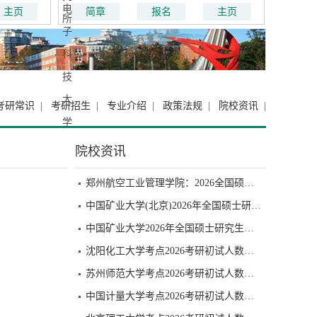
技能，践行
出，经管学科优势明显，工、理、经、
主页
简章
报名
主页
为目标，历
管、文、法、艺等多学科相互渗透的教学
专业化、实
研究型大学。
考研常识
|
考研招生
|
专业介绍
|
政策法规
|
院校资讯
|
院校资讯
郑州航空工业管理学院：2026全国硕士研究生招生考试初试成绩查询通知
中国矿业大学(北京)2026年全国硕士研究生招生考试初试成绩查询公告
中国矿业大学2026年全国硕士研究生招生考试初试成绩查询公告
沈阳化工大学考点2026考研初试人数：1454人
苏州师范大学考点2026考研初试人数：6756人
中国计量大学考点2026考研初试人数：2700人