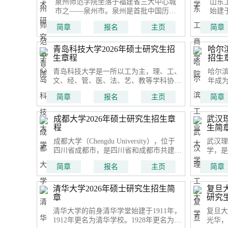
泉州师范学院坐落于福建省三大中心城
山东
市之——泉州市。泉州是首批中国历史
始建
文化名城、首届东亚文化之都、古代海
时任
简章
报名
主页
简章
上丝绸之路起点、世界遗产之城。
炭经
青岛科技大学2026年硕士研究生招
哈尔
生章程
招生
青岛科技大学是一所以工为主，理、工、
哈尔滨
文、经、管、医、法、艺、教等学科协调
年成
发展、特色鲜明的多科性大学。学校是国
以来
简章
报名
主页
简章
家“111计划”立项建设单位、山东省“强特
设。1
色”高水平大学，被教育部评估为“本科教
重点
学工作水平评估优秀高校”
成都大学2026年硕士研究生招生章
武汉
程
生简
成都大学（Chengdu University），位于
武汉理
四川省成都市，是四川省和成都市共建的
学，是
综合性大学、成都市重点建设大学，是教
流”建
简章
报名
主页
简章
育部国防教育特色高校、四川省博士学位
部委共
授权立项建设单位
年建立
是近7
清华大学2026年硕士研究生招生简
复旦
章
研究
清华大学的前身清华学堂始建于1911年，
复旦大
1912年更名为清华学校。1928年更名为国
光华，