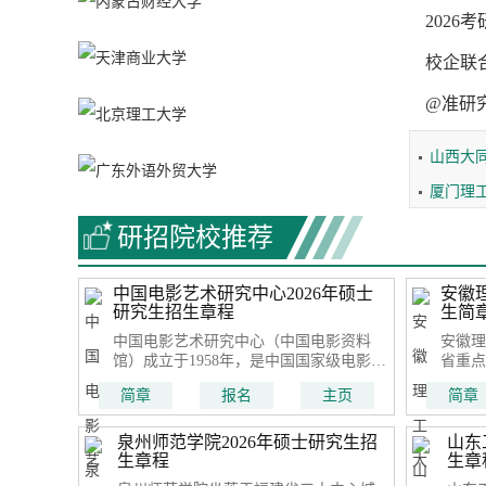
2026
四川轻
校企联
西南石
@准研
黔南民
山西大
厦门理
研招院校推荐
中国电影艺术研究中心2026年硕士
安徽
研究生招生章程
生简
中国电影艺术研究中心（中国电影资料
安徽理
馆）成立于1958年，是中国国家级电影档
省重点
案馆和电影理论研究教育、国产电影宣传
和中华
简章
报名
主页
简章
推广机构，为国家电影局直属国家级电影
是国家
专业档案馆，接受中国共产党中央委员会
建设高
宣传部的领导。
养计划
泉州师范学院2026年硕士研究生招
山东
320
生章程
生章