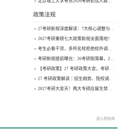
北京理工大学考点2026考研初试人数：4092人
政策法规
27考研新规深度解读：7大核心调整与高效备考指南
2027考研重磅七大政策新规全面落地！
考生必看干货，多所名校拒绝校外调剂，27 届考研备考一定要换思路
考研新规提前曝光：26考研刚落幕，27届又将面临更严限制
【考研政策】27 考研政策大变，考研的风向逐渐变了
27 考研政策解读｜招生趋势、院校调整与专业选择指南
2027考研大变天！两大专硕应届生禁报，这些专业直接 “封神”
进入院校库