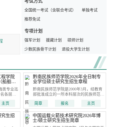
考试方式
全国统一考试（含联合考试）
单独考试
推荐免试
专项计划
程
强军计划
援藏计划
硕师计划
少数民族骨干计划
退役大学生计划
工程学院
黔南民族师范学院2026年全日制专
（船舶与
业学位硕士研究生招生章程
研究生
海类专业迄
黔南民族师范学院是2000年3月，经教育
余名各层次
部批准成立的一所本科层次的民族师范院
计建造与内
校，其办学历史可追溯到1952年。2007年
主页
简章
报名
主页
多年的发
学校接受教育部本科教学工作水平评估获
为我国西南
“良好”等次
育基地。学
研究生招
中国运载火箭技术研究院2026年博
航海学会理
士/硕士研究生招生简章
会、重庆市