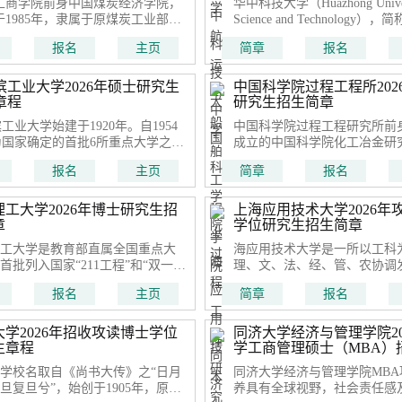
工商学院前身中国煤炭经济学院，
华中科技大学（Huazhong Univers
航海学会、重庆市船舶修造协
于1985年，隶属于原煤炭工业部，
Science and Technology
单位。
中共中央总书记胡耀邦题写“中国煤
华科大 [140] ，位于湖北省
报名
主页
简章
报名
济学院”校名。
华人民共和国教育部直属的综
全国重点大学、位列国家“双一流” 
“985工程”“211工程”、入选“
滨工业大学2026年硕士研究生
中国科学院过程工程所202
“111计划”
章程
研究生招生简章
工业大学始建于1920年。自1954
中国科学院过程工程研究所前身
为国家确定的首批6所重点大学之一
成立的中国科学院化工冶金研究
，哈工大一直得到国家的重点建
年来，研究范围逐步扩展到能
报名
主页
简章
报名
996年成为首批进入国家“211工程”
化工程、材料化工、资源/环
建设的院校
域，学科方向由“化工冶金”发
工程”。2001年更为现名。
理工大学2026年博士研究生招
上海应用技术大学2026年
章
学位研究生招生简章
工大学是教育部直属全国重点大
海应用技术大学是一所以工科
首批列入国家“211工程”和“双一
理、文、法、经、管、农协调
设高校，是教育部和交通运输部等
性本科院校。上海应用技术大
报名
主页
简章
报名
建高校。学校办学历史起源于1898
研究所自1980年开始招收研究生
的湖北工艺学堂，办学124年特别
被批准为硕士学位授予点
0年来
大学2026年招收攻读博士学位
同济大学经济与管理学院20
生章程
学工商管理硕士（MBA）
学校名取自《尚书大传》之“日月
同济大学经济与管理学院MBA
旦复旦兮”，始创于1905年，原名
养具有全球视野，社会责任感