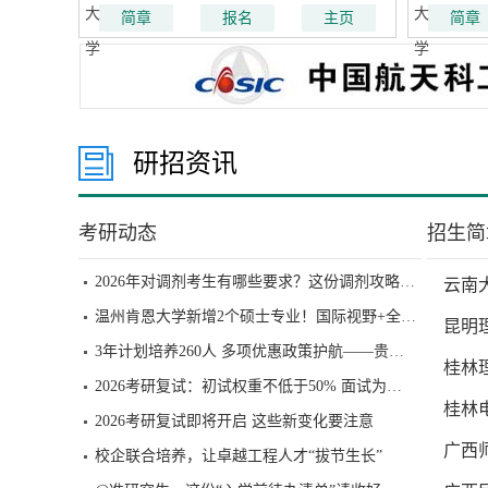
立清华大学。1937年抗日战争全面爆发后
复旦公
简章
报名
主页
简章
南迁长沙，与北京大学、南开大学组建国
国人自
立长沙临时大学，1938年迁至昆明改名为
科大学
国立西南联合大学。1946年迁回清华园，
大学医
设有文、法、理、工、农等5个学院、26
个系。
研招资讯
考研动态
招生简
2026年对调剂考生有哪些要求？这份调剂攻略请收好
云南大
温州肯恩大学新增2个硕士专业！国际视野+全球认可
昆明理
3年计划培养260人 多项优惠政策护航——贵州启动工程硕博士培养改革试点
桂林理
2026考研复试：初试权重不低于50% 面试为必要环节
桂林电
2026考研复试即将开启 这些新变化要注意
广西师
校企联合培养，让卓越工程人才“拔节生长”