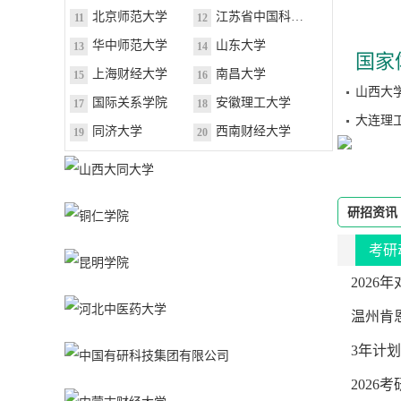
北京师范大学
江苏省中国科学院植物研究所
11
12
华中师范大学
山东大学
13
14
国家
上海财经大学
南昌大学
15
16
国际关系学院
安徽理工大学
17
18
同济大学
西南财经大学
19
20
研招资讯
考研
202
温州肯
3年计
华东交
中国气
2026