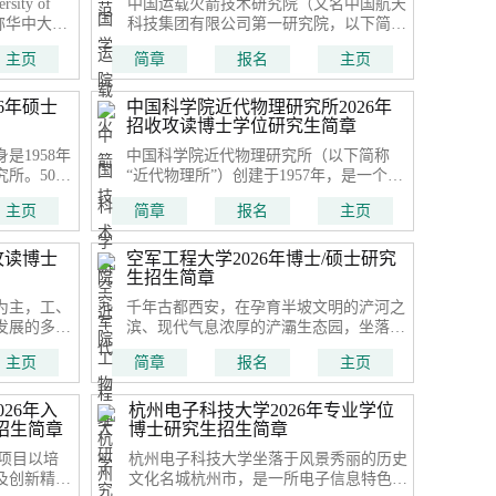
ity of
中国运载火箭技术研究院（又名中国航天
会副理事长
），简称华中大、
科技集团有限公司第一研究院，以下简称
武汉市，是中
研究院），隶属于中国航天科技集团有限
主页
简章
报名
主页
合性研究型
公司，是中国航天事业的发祥地、中国航
[119]
天第一个研制基地
强基计划”
6年硕士
中国科学院近代物理研究所2026年
招收攻读博士学位研究生简章
是1958年
中国科学院近代物理研究所（以下简称
所。50多
“近代物理所”）创建于1957年，是一个依
源化工、生
托大科学装置，开展重离子科学与技术、
主页
简章
报名
主页
境工程等领
加速器驱动的先进核能系统研究的基地型
展为“过程
研究所。战略定位是建成国际一流的重离
子科学与技术、加速器驱动的先进核能技
攻读博士
空军工程大学2026年博士/硕士研究
术研究基地。
生招生简章
为主，工、
千年古都西安，在孕育半坡文明的浐河之
发展的多科
滨、现代气息浓厚的浐灞生态园，坐落着
学上海香料
一所庄严的军营、美丽的学府——空军工
主页
简章
报名
主页
，1984年
程大学。这里是人民空军高素质新型军事
人才的摇篮，是军事科技创新的重要基地
26年入
杭州电子科技大学2026年专业学位
招生简章
博士研究生招生简章
项目以培
杭州电子科技大学坐落于风景秀丽的历史
及创新精
文化名城杭州市，是一所电子信息特色突