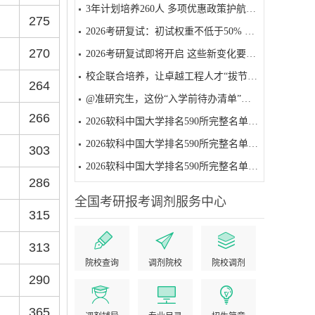
3年计划培养260人 多项优惠政策护航——贵州启动工程硕博士培养改革试点
275
2026考研复试：初试权重不低于50% 面试为必要环节
270
2026考研复试即将开启 这些新变化要注意
校企联合培养，让卓越工程人才“拔节生长”
264
@准研究生，这份“入学前待办清单”请收好
266
2026软科中国大学排名590所完整名单（501-590名）
2026软科中国大学排名590所完整名单（401-500名）
303
2026软科中国大学排名590所完整名单（301-400名）
286
全国考研报考调剂服务中心
315
313
院校查询
调剂院校
院校调剂
290
365