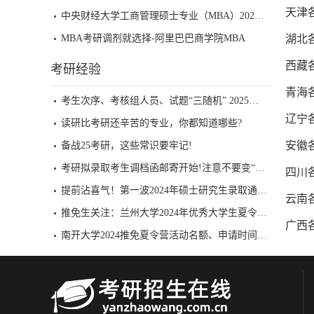
天津
中央财经大学工商管理硕士专业（MBA）2025年调剂批考生复试安排及录取原则
MBA考研调剂就选择-阿里巴巴商学院MBA
湖北
西藏
考研经验
青海
考生次序、考核组人员、试题“三随机” 2025考研复试还有哪些新特点？
辽宁
读研比考研还辛苦的专业，你都知道哪些?
安徽
备战25考研，这些常识要牢记!
考研拟录取考生调档函邮寄开始!注意不要变“死档”!!
四川
提前沾喜气！第一波2024年硕士研究生录取通知书已到手！
云南
推免生关注：兰州大学2024年优秀大学生夏令营招生公告重磅发布！
广西
南开大学2024推免夏令营活动名额、申请时间一览表已公布