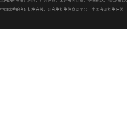
本网站所有资讯内容、广告信息，未经书面同意，不得转载。
京ICP备130
中国优秀的
考研招生在线
、
研究生招生信息网
平台---
中国考研招生在线