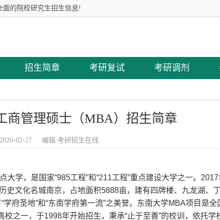
全面的院校研究生招生信息!
招生简章
考研复试
考研调剂
年工商管理硕士（MBA）招生简章
2026-02-27 编辑:
考研招生在线
学，是国家“985工程”和“211工程”重点建设大学之一。201
历史文化名城南京，占地面积5888亩，建有四牌楼、九龙湖、
学府圣地”和“东南学府第一流”之美誉。东南大学MBA项目是全
高校之一，于1998年开始招生，秉承“止于至善”的校训，依托学