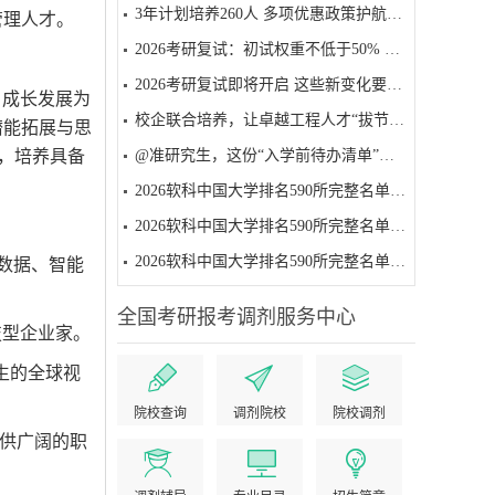
3年计划培养260人 多项优惠政策护航——贵州启动工程硕博士培养改革试点
管理人才。
2026考研复试：初试权重不低于50% 面试为必要环节
2026考研复试即将开启 这些新变化要注意
、成长发展为
校企联合培养，让卓越工程人才“拔节生长”
潜能拓展与思
，培养具备
@准研究生，这份“入学前待办清单”请收好
2026软科中国大学排名590所完整名单（501-590名）
2026软科中国大学排名590所完整名单（401-500名）
2026软科中国大学排名590所完整名单（301-400名）
数据、智能
全国考研报考调剂服务中心
技型企业家。
生的全球视
院校查询
调剂院校
院校调剂
供广阔的职