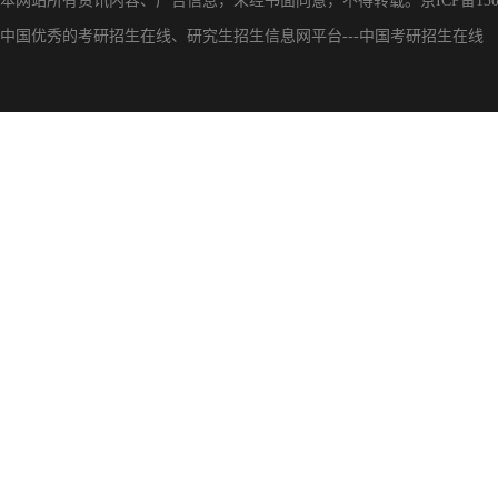
本网站所有资讯内容、广告信息，未经书面同意，不得转载。
京ICP备130
中国优秀的
考研招生在线
、
研究生招生信息网
平台---
中国考研招生在线