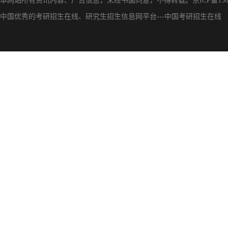
本网站所有资讯内容、广告信息，未经书面同意，不得转载。
京ICP备130
中国优秀的
考研招生在线
、
研究生招生信息网
平台---
中国考研招生在线