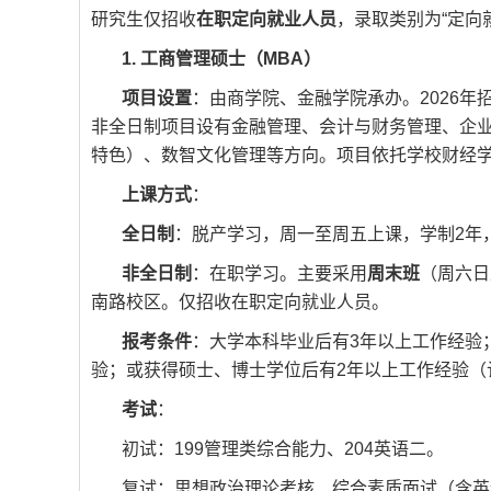
研究生仅招收
在职定向就业人员
，录取类别为“定向
1. 工商管理硕士（MBA）
项目设置
：由商学院、金融学院承办。2026年
非全日制项目设有金融管理、会计与财务管理、企业
特色）、数智文化管理等方向。项目依托学校财经学
上课方式
：
全日制
：脱产学习，周一至周五上课，学制2年
非全日制
：在职学习。主要采用
周末班
（周六日
南路校区。仅招收在职定向就业人员。
报考条件
：大学本科毕业后有3年以上工作经验
验；或获得硕士、博士学位后有2年以上工作经验（
考试
：
初试：199管理类综合能力、204英语二。
复试：思想政治理论考核、综合素质面试（含英