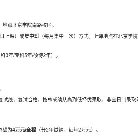
，地点北京学院南路校区。
日上课）或
集中班
（每月集中一次）方式。上课地点在北京学院
3年/专科5年/硕博2年）。
。
复试线，复试合格，按总成绩从高到低择优录取。非全日制录取
总额为
4万元/全程
（分2年缴纳，每年2万元）。