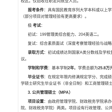
校区。仅招收在职定向就业人员。
报考条件
：具有国民教育序列大学本科或以上学
（部分项目对管理经验有更高要求）。
极
考试
：
初试：199管理类综合能力、204英语二。
复试：综合素质面试（深度考察管理经验与战略
录取方式
：初试成绩达到国家A类分数线及学校
议。
学制和学费
：基本学制
2年
。学费总额为
25.8万
毕业证书
：在规定年限内修满规定学分、完成硕
学硕士研究生毕业证书（非全日制）和工商管理硕
3. 公共管理硕士（MPA）
项目设置
：由政府管理学院、财政税务学院承办。
院、财政税务学院）两类。项目设有行政管理、公