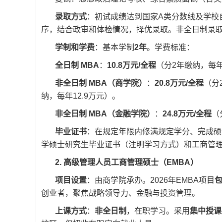
录取方式
：初试成绩达到国家A类分数线及学校
序，结合政审和体检情况，择优录取。非全日制录
学制和学费
：基本学制
2年
。学费标准：
全日制 MBA
：
10.8万元/全程
（分2年缴纳，每年
非全日制 MBA（商学院）
：
20.8万元/全程
（分
纳，每年12.9万元）。
非全日制 MBA（金融学院）
：
24.8万元/全程
（
毕业证书
：在规定年限内修满规定学分、完成硕
学硕士研究生毕业证书（注明学习方式）和工商管
2. 高级管理人员工商管理硕士（EMBA）
项目设置
：由商学院承办。2026年EMBA项目
包
创业者，聚焦战略领导力、金融与投资管理。
上课方式
：
非全日制
，在职学习。采用
集中授课