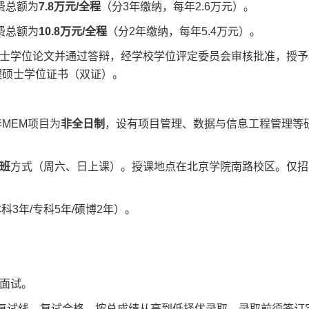
费总额为
7.8万元/全程
（分3年缴纳，每年2.6万元）。
费总额为
10.8万元/全程
（分2年缴纳，每年5.4万元）。
士学位论文并通过答辩，经学校学位评定委员会审核批准，授予
理硕士学位证书（双证）。
年MEM项目为
非全日制
，设有项目管理、数据与信息工程管理等
班
方式（周六、日上课）。授课地点在北京学院南路校区。仅招
3年/专科5年/硕博2年）。
面试。
复试线，复试合格，按总成绩从高到低择优录取。录取前须签订