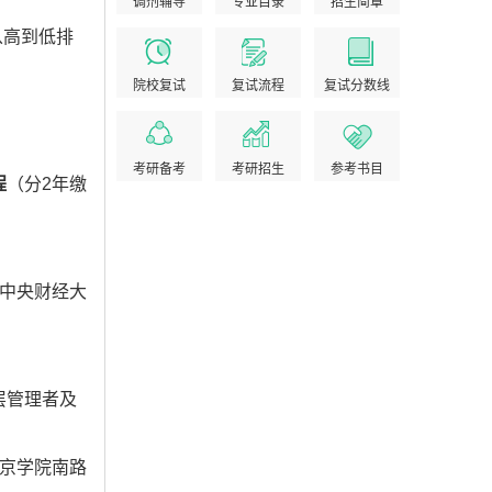
调剂辅导
专业目录
招生简章
从高到低排
院校复试
复试流程
复试分数线
考研备考
考研招生
参考书目
程
（分2年缴
中央财经大
层管理者及
京学院南路