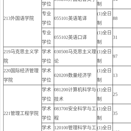
学位
制
专业
(1)全日
213外国语学院
055101英语笔译
88
学位
制
专业
(1)全日
055102英语口译
31
学位
制
219马克思主义学
学术
030500马克思主义理
(1)全日
97
院
学位
论
制
220国际经济管理
学术
(1)全日
020209数量经济学
13
学院
学位
制
学术
081200计算机科学与
(1)全日
25
学位
技术
制
学术
083700安全科学与工
(1)全日
221管理工程学院
35
学位
程
制
学术
120100管理科学与工
(1)全日