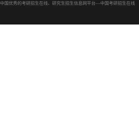
中国优秀的
考研招生在线
、
研究生招生信息网
平台---
中国考研招生在线