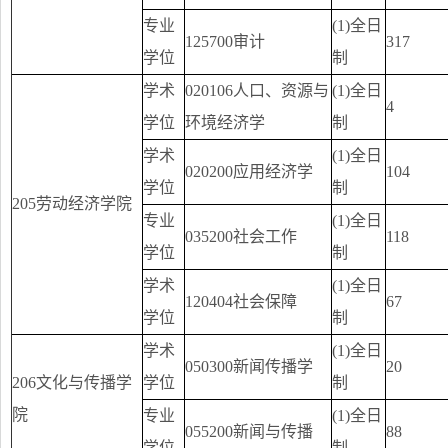
专业
(1)全日
125700审计
317
学位
制
学术
020106人口、资源与
(1)全日
4
学位
环境经济学
制
学术
(1)全日
020200应用经济学
104
学位
制
205劳动经济学院
专业
(1)全日
035200社会工作
118
学位
制
学术
(1)全日
120404社会保障
67
学位
制
学术
(1)全日
050300新闻传播学
20
206文化与传播学
学位
制
院
专业
(1)全日
055200新闻与传播
88
学位
制