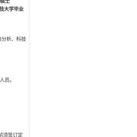
理硕士
技大学毕业
策分析、科技
人员。
前须签订定