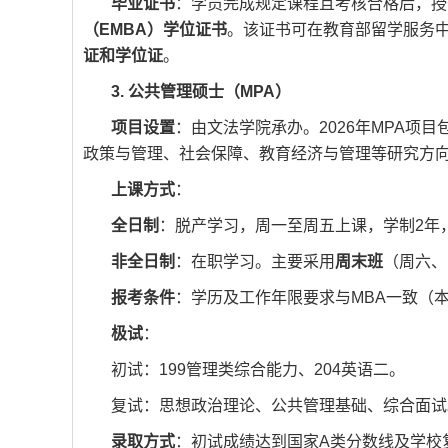
毕业证书
：学员完成规定课程且考核合格后，授
（EMBA）学位证书
。该证书可在教育部留学服务中
证和学位证
。
3. 公共管理硕士（MPA）
项目设置
：由文法学院承办。2026年MPA项目
政策与管理、社会保障、教育经济与管理等研究方
上课方式
：
全日制
：脱产学习，周一至周五上课，学制2年
非全日制
：在职学习。主要采用
周末班
（周六、
报考条件
：学历及工作年限要求与MBA一致（本科
极试
：
初试：199管理类综合能力、204英语二。
复试：思想政治理论、公共管理基础、综合面试
录取方式
：初试成绩达到国家A类分数线及学校