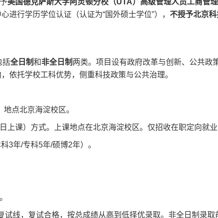
予
美国德克萨斯大学阿灵顿分校（UTA）高级管理人员工商管
心进行学历学位认证（认证为“国外硕士学位”），
不授予北京科
包括
全日制
和
非全日制
两类。项目设有政府改革与创新、公共政
向，依托学校工科优势，侧重科技政策与公共治理。
，地点北京海淀校区。
日上课）方式。上课地点在北京海淀校区。仅招收在职定向就业
3年/专科5年/硕博2年）。
。
复试线，复试合格，按总成绩从高到低择优录取。非全日制录取