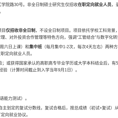
区学院路30号。非全日制硕士研究生仅招收
在职定向就业人员
，
。
项目
仅招收非全日制
，不设全日制项目。项目依托学校工科背景
理、对外投资合作管理等特色方向，强调“工管结合”与数字化转
周六日上课）和
集中班
（每月集中1-2次，每次4天左右）两种
在职定向就业人员。
验；或获得国家承认的高职高专毕业学历或大学本科结业后，有
经验（计算时间截止到入学当年9月1日）。
语能力测试）。
自主划定的复试分数线，复试合格后，按总成绩（初试+复试）
订定向就业协议。