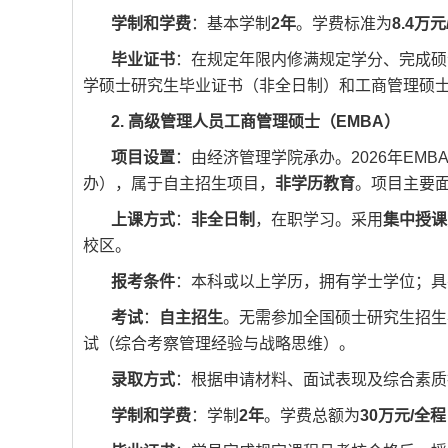
学制和学费
：基本学制
2年
。学费标准为
8.4万
毕业证书
：在规定年限内修满规定学分、完成硕
学硕士研究生毕业证书（非全日制）和工商管理硕
2. 高级管理人员工商管理硕士（EMBA）
项目设置
：由经济管理学院承办。2026年EMB
办），属于自主招生项目，
非学历教育
。项目主要
上课方式
：
非全日制
，在职学习。采用
集中授课
校区。
报考条件
：本科或以上学历，拥有学士学位；具
考试
：
自主招生
。无需参加全国硕士研究生招生
试（综合考察管理经验与战略思维）。
录取方式
：根据申请材料、面试表现及综合素质
学制和学费
：学制
2年
。学费总额为
30万元/全程