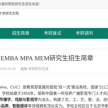
全面的院校研究生招生信息!
招生简章
考研复试
考研调剂
EMBA MPA MEM研究生招生简章
2026-06-09 编辑:
考研招生在线
ty of China，CUC）是教育部直属的首批“双一流”建设高校、国家“21
校。学校始建于1954年，是新中国第一所培养广播影视专门人才
传播学、戏剧与影视学
为龙头，构建了文、工、艺、管、法、经
与品牌、智能媒体
等领域拥有顶尖实力。学校主校区位于北京市