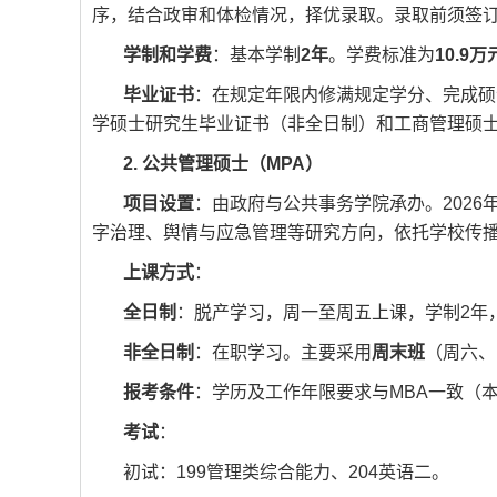
序，结合政审和体检情况，择优录取。录取前须签
学制和学费
：基本学制
2年
。学费标准为
10.9万
毕业证书
：在规定年限内修满规定学分、完成硕
学硕士研究生毕业证书（非全日制）和工商管理硕
2. 公共管理硕士（MPA）
项目设置
：由政府与公共事务学院承办。2026
字治理、舆情与应急管理等研究方向，依托学校传
上课方式
：
全日制
：脱产学习，周一至周五上课，学制2年
非全日制
：在职学习。主要采用
周末班
（周六、
报考条件
：学历及工作年限要求与MBA一致（本科
考试
：
初试：199管理类综合能力、204英语二。