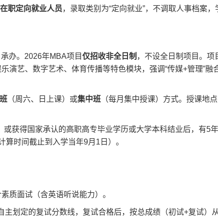
在职定向就业人员
，录取类别为“定向就业”，不调取人事档案，
办。2026年MBA项目
仅招收非全日制
，不设全日制项目。项
乐演艺、数字艺术、体育传播等特色模块，强调“传媒+管理”融
班
（周六、日上课）或
集中班
（每月集中授课）方式。授课地点
；或获得国家承认的高职高专毕业学历或大学本科结业后，有5
计算时间截止到入学当年9月1日）。
合素质面试（含英语听说能力）。
自主划定的复试分数线，复试合格后，按总成绩（初试+复试）