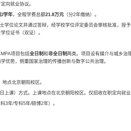
订定向就业协议。
元/学年
，全程学费总额
21.8万元
（分2年缴纳）。
士学位论文并通过答辩，经学校学位评定委员会审核批准，授予
士学位证书（双证）。
年MPA项目包括
全日制
和
非全日制
两类。项目设有媒介与城乡治
播学优势，侧重国家治理的传播创新与数字公共治理。
，地点北京朝阳校区。
日上课）方式。上课地点在北京朝阳校区。仅招收在职定向就业
3年/专科5年/硕博2年）。