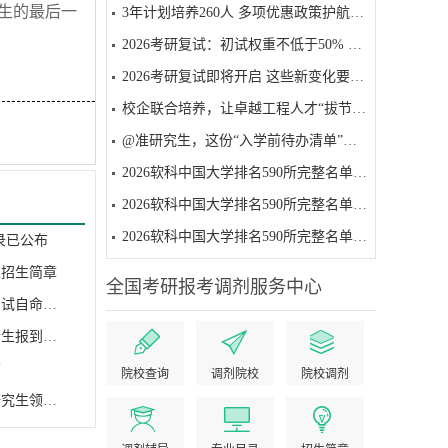
究生的最后一
3年计划培养260人 多项优惠政策护航——贵州启动工程硕博士培养改革试点
2026考研复试：初试权重不低于50% 面试为必要环节
2026考研复试即将开启 这些新变化要注意
校企联合培养，让卓越工程人才“拔节生长”
@准研究生，这份“入学前待办清单”请收好
2026软科中国大学排名590所完整名单（501-590名）
2026软科中国大学排名590所完整名单（401-500名）
2026软科中国大学排名590所完整名单（301-400名）
录已公布
生招生简章
全国考研报考调剂服务中心
呼伦贝尔学院2026年全日制专业学位硕士研究生招生考生初试自命题科目参考书目
天津医科大学2025年全日制临床、口腔医学硕士专业学位新生报到须知
布
院校查询
调剂院校
院校调剂
北航经济管理学院招收2025年非全日制工商管理专业硕士研究生领航MBA（EMBA...